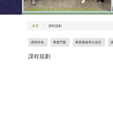
1
2
3
4
5
6
7
8
9
10
11
12
13
14
15
16
17
首頁
課程規劃
:::
課程特色
畢業門檻
畢業應修學分規定
課程規劃