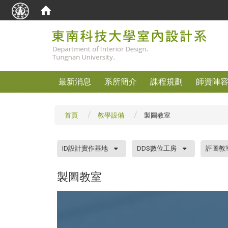
:::
最新消息
系所簡介
課程規劃
師資陣
首頁
教學設備
製圖教室
:::
ID設計實作基地
DDS數位工房
評圖教
製圖教室