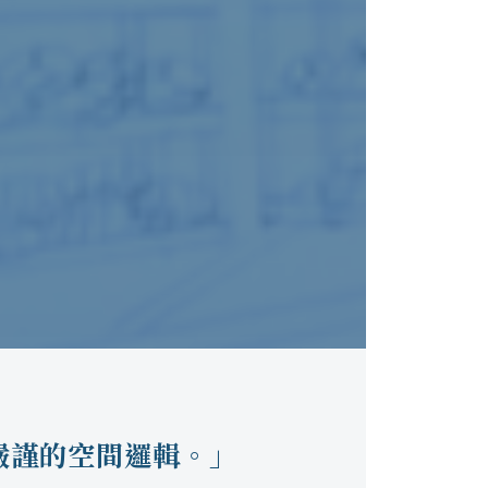
嚴謹的空間邏輯。」