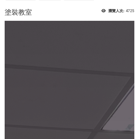
塗裝教室
瀏覽人次:
4725