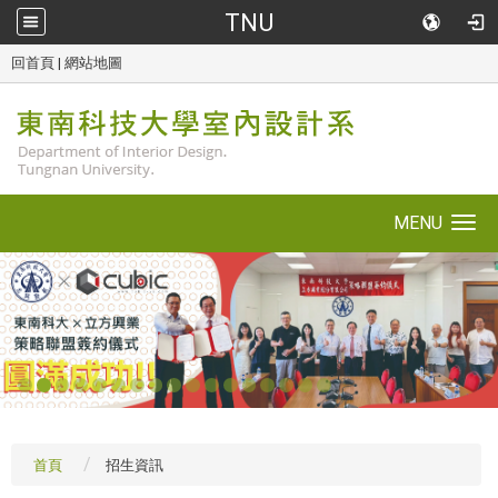
TNU
::
回首頁
|
網站地圖
MENU
Toggle navigation
1
2
3
4
5
6
7
8
9
10
11
12
13
14
15
16
17
首頁
招生資訊