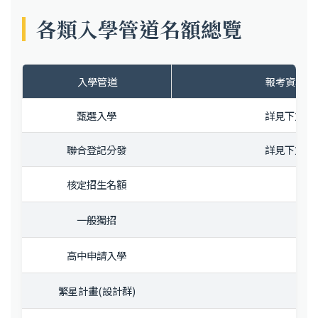
各類入學管道名額總覽
入學管道
報考資格 /
甄選入學
詳見下方名
聯合登記分發
詳見下方名
50
核定招生名額
16
一般獨招
12
高中申請入學
1
繁星計畫(設計群)