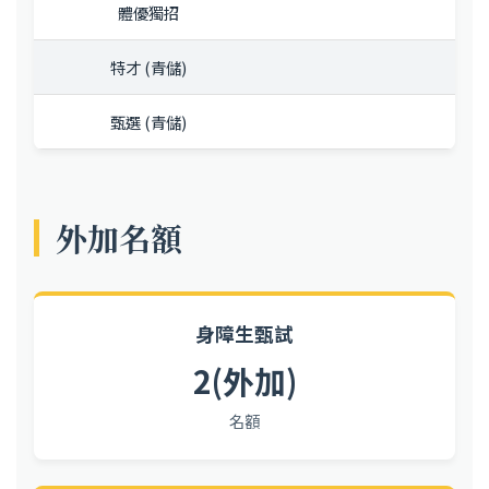
1
體優獨招
1
特才 (青儲)
1
甄選 (青儲)
外加名額
身障生甄試
2(外加)
名額