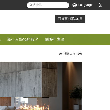
search
Language
:::
回首頁
|
網站地圖
訊
新生入學預約報名
國際生專區
996
瀏覽人次: