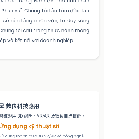
 Đại học Đông Nam đề cao tinh thần
 Phục vụ". Chúng tôi tận tâm đào tạo
ất có nền tảng nhân văn, tư duy sáng
 Chúng tôi chú trọng thực hành thông
ếp và kết nối với doanh nghiệp.
💻 數位科技應用
熟練運用 3D 繪圖、VR/AR 及數位自造技術。
Ứng dụng kỹ thuật số
Sử dụng thành thạo 3D, VR/AR và công nghệ