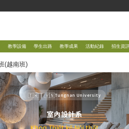
容
教學設備
學生出路
教學成果
活動紀錄
招生資
(越南班)
🇹🇼
🇻🇳
|
Tungnan University
室內設計系
Khoa Thiết kế Nội thất