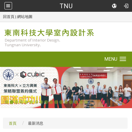
TNU
::
回首頁
|
網站地圖
MENU
Toggle
navigation
1
2
3
4
5
6
7
8
9
10
11
12
13
14
15
16
17
首頁
最新消息