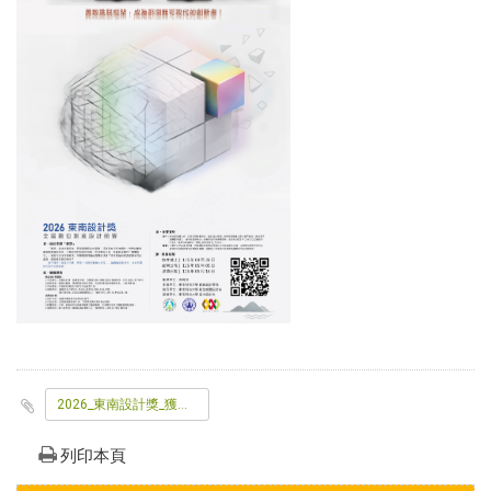
2026_東南設計獎_獲奬名單_所有類組_v3
列印本頁